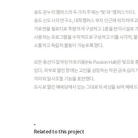
송도
온누리
캠퍼스의
두
가지
주제는
‘빛’과
‘캠퍼스’이다.
송도
신도시의
연구소,
대학캠퍼스
부지
인근에
위치하여
가로면을
필로티로
투명하게
구성하고
1층을
편의시설로
사용하는
프로그램을
수직적으로
구성하고
이를
시각적,
물
소통하고
독립적
활동이
가능토록
했다.
모든
동선이
집약된
아트리움(His
Passion
Hall)은
빛으로
있다.
외부로
열린
창에는
교인을
상징하는
작은
금속
십자
의미와
일사조절
기능을
표현했다.
도시로
열린
예배당에서
있는
그대로의
세상을
보며
예배
드
Related to this project