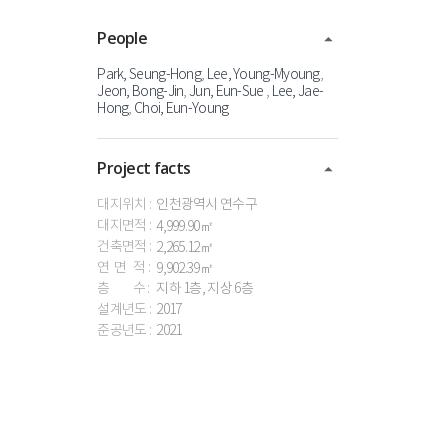
People
Park, Seung-Hong
,
Lee, Young-Myoung
,
Jeon, Bong-Jin
,
Jun,
Eun-Sue
,
Lee, Jae-
Hong
,
Choi, Eun-Young
Project facts
대지위치 :
인천광역시
연수구
대지면적 :
4,999.90㎡
건축면적 :
2,265.12㎡
연 면 적 :
9,902.39㎡
층 수 :
지하
1층,
지상
6층
설계년도 :
2017
준공년도 :
2021