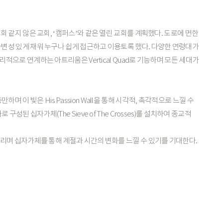
교회
같지
않은
교회,
‘캠퍼스’와
같은
열린
교회를
계획했다.
도로에
면한
가변성
있게
채워
누구나
쉽게
접근하고
이용토록
했다.
다양한
연령대가
리적으로
연계하는
아트리움은
Vertical
Quad로
기능하며
모든
세대가
충만하며
이
빛은
His
Passion
Wall을
통해
시각적,
촉각적으로
느낄
수
가로
구성된
십자가체(The
Sieve
of
The
Crosses)를
설치하여
종교적
리며
십자가체를
통해
계절과
시간의
변화를
느낄
수
있기를
기대한다.