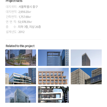
Project facts
대지위치 :
서울특별시 중구
대지면적 :
2,959.20㎡
건축면적 :
1,757.69㎡
연 면 적 :
53,978.39㎡
층 수 :
지하 7층, 지상 26층
설계년도 :
2012
Related to this project