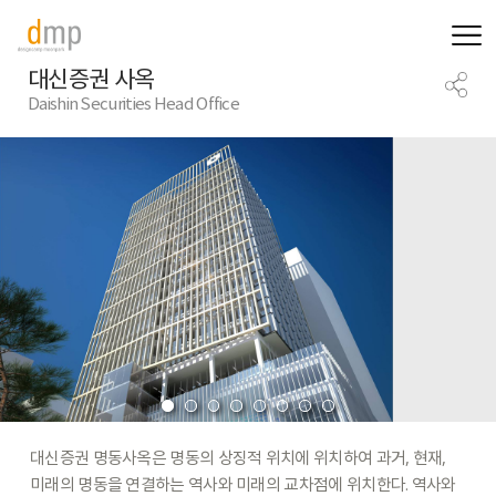
대신증권 사옥
Daishin Securities Head Office
대신증권
명동사옥은
명동의
상징적
위치에
위치하여
과거,
현재,
미래의
명동을
연결하는
역사와
미래의
교차점에
위치한다.
역사와