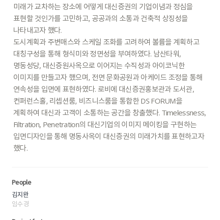
미래가
교차하는
장소에
어떻게
대신증권의
기업이념과
정심을
표현할
것인가를
고민하고,
공공과의
소통과
건축적
상징성을
나타내고자
했다.
도시계획과
주변매스와
스케일
조화를
고려하여
볼륨을
계획하고
대칭구성을
통해
형식미와
정면성을
부여하였다.
남산타워,
명동성당,
대신증원사옥으로
이어지는
수직성과
아이코닉한
이미지를
만들고자
했으며,
전면
문화공원과
아케이드
조정을
통해
연속성을
입면에
표현하였다.
로비에
대신증권홍보관과
도서관,
컨퍼런스홀,
리셉션룸,
비즈니스룸을
통합한
DS
FORUM을
계획하여
대신과
고객이
소통하는
공간을
창출했다.
Timelessness,
Filtration,
Penetration의
대신기업의
이미지
메이킹을
구현하는
입면디자인을
통해
명동사옥이
대신증권의
미래가치를
표현하고자
했다.
People
김지완
임수경