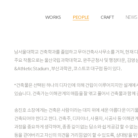
WORKS
PEOPLE
CRAFT
NEWS
남서울대학교
건축학과를
졸업하고
무아건축사사무소를
거쳐,
현재
주요
작품으로는
울산국립과학대학교.
완주군청사
및
행정타운,
김영
&
Athletic
Stadium
,
부산과학관,
코스트코
대구점
등이
있다.
“건축물은
선택된
하나의
디자인에
의해
건립이
이루어지지만
설계에
있습니다.
건축가는
이해관계의
매듭을
잘
엮고
풀어서
건축물과
함께
송진호
소장에게는
건축은
사람이라는
대지
위에
세운
아름다운
이기물
건축되어야
한다고
한다.
건축주,
디자이너,
사용자,
시공사
등
이해관
과정을
중요하게
생각하며,
종종
깊이
없는
담소와
쉽게
공감
할
수
없는
등을
걷어버리고
자신의
의견을
거리낌
없이
할
수
있도록,
상대방을
위