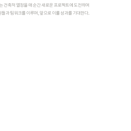
는
건축적
열정을
매
순간
새로운
프로젝트에
도전하며
원들과
팀워크를
이루며,
앞으로
이룰
성과를
기대한다.