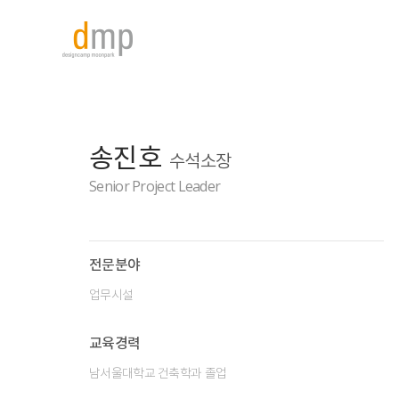
송진호
수석소장
Senior Project Leader
전문분야
업무시설
교육경력
남서울대학교 건축학과 졸업