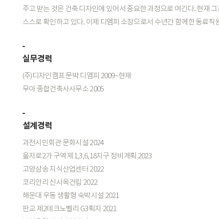
주고
받는
것은
건축
디자인에
있어서
중요한
과정으로
여긴다.
현재
그
스스로
확인하고
있다.
이제
디엠피
소장으로서
수년간
함께한
동료직
실무경력
(주)디자인캠프 문박 디엠피 2009~현재
무아 종합건축사사무소 2005
설계경력
과천시민회관 문화시설 2024
을지로2가 구역 제1,3,6,18지구 정비계획 2023
고양삼송 지식산업센터 2022
코리안리 신사옥건립 2022
해운대 우동 생활형 숙박시설 2021
판교 제2테크노벨리 G3획지 2021