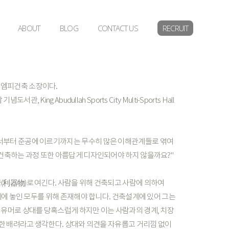
ABOUT
BLOG
CONTACT US
RECRUIT
디엠피건축
소장이다.
삼
기념도서관,
King
Abudullah
Sports
City
Multi-Sports
Hall
서부터
준공에
이르기까지는
무수히
많은
이해관계들로
엮여
건축하는
과정
또한
아름답게
디자인되어야
하지
않을까요?"
(利器物)로
여긴다.
사람을
위해
건축되고
사람에
의하여
계에
놓인
모두를
위해
존재해야
합니다.
건축설계에
있어
그는
유머로
상대를
당혹스럽게
하지만
이는
사람과의
경계,
치장
한
배려라고
생각한다.
상대와
의견을
자유롭고
거리낌
없이