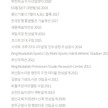
부천옥길 지식산업센터 2020
EG빌딩(구.대원빌딩) 2018
용인기흥 ICT밸리 A,B,C 블록 2017
한국은행 통합별관 기술제안 2017
세종예술의전당 2016
국립극장 현상설계 2016
코스트코 대구점 2015
서귀포 크루즈터니미널 및 친수공원 조성공사 2014
King Abudullah Sports City Multi-Sports Hall & Athletic Stadium 20
부산과학관 2012
King Abdullah Petroleum Studio Research Center 2012
부산참누리원 영천지구 한의마을 현상설계 2011
김영삼 기념도서관 건립공사 2011
토월극장리모델링 사업 2011
순천만습지센터 계획설계 2010
영선교육 피정센터 신축 현상설계 2009
완주군청사 및 행정타운 건립공사 2009