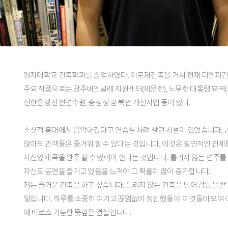
명지대학교
건축학과를
졸업하였다.
이로재건축을
거쳐
현재
디엠피
주요
작품으로는
광주비엔날레
지원센터(제문헌),
노무현
대통령
묘역(
신한은행
진천연수원,
충칭
장강
북안
개선사업
등이
있다.
소싯적
홍대에서
음악하겠다고
연습실
차려
살던
시절이
있었습니다.
않아도
관객들은
즐거워
할
수
있다는
것입니다.
이것은
필연적인
전제
자신있게
곡을
완주
할
수
있어야
한다는
것입니다.
틀리지
않는
연주를
자신도
공연을
즐기고
있음을
느껴야
그
확률이
많이
증가합니다.
저는
즐거운
건축을
하고
싶습니다.
틀리지
않는
건축을
넘어
감동을
받
일입니다.
하루를
소중히
여기고
끊임없이
정진했을
때
이것들이
모여
때
비로소
가능한
뜻깊은
결실입니다.