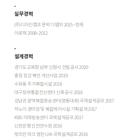
실무경력
(주)디자인캠프 문박 디엠피 2015~현재
이로재 2008~2012
설계경력
경기도교육청 남부 신청사 건립공사 2020
충칭 장강 북안 개선사업 2019
수유동 주거복합시설 2018
대구정부통합전산센터 신축공사 2018
강남권 광역복합환승센터(영동대로) 국제설계공모 2017
하노이 경마장 및 복합레저시설 기획설계 2017
KBS 미래방송센터 국제설계공모 2017
신한은행 진천연수원 2016
렛츠런 파크 영천 UIA 국제설계공모 2016