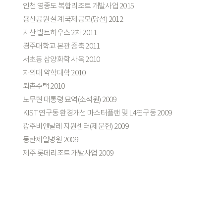
인천 영종도 복합리조트 개발사업 2015
용산공원 설계 국제공모(당선) 2012
지산 발트하우스 2차 2011
경주대학교 본관 증축 2011
서초동 삼양화학 사옥 2010
차의대 약학대학 2010
퇴촌주택 2010
노무현 대통령 묘역(소석원) 2009
KIST 연구동 환경개선 마스터플랜 및 L4연구동 2009
광주비엔날레 지원센터(제문헌) 2009
동탄제일병원 2009
제주 롯데리조트 개발사업 2009