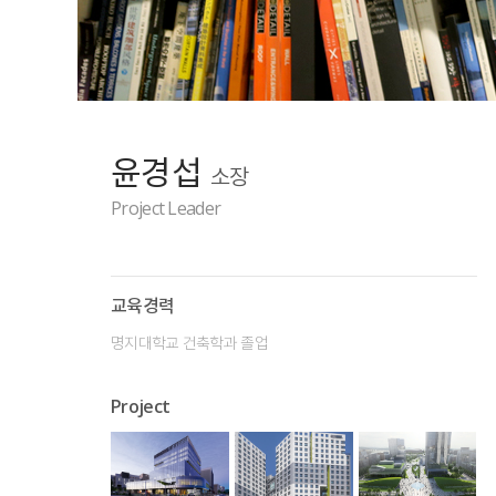
윤경섭
소장
Project Leader
교육경력
명지대학교 건축학과 졸업
Project