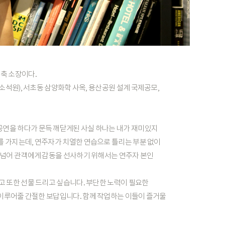
건축
소장이다.
소석원),
서초동
삼양화학
사옥,
용산공원
설계
국제공모,
공연을
하다가
문득
깨닫게된
사실
하나는
내가
재미있지
를
가지는데,
연주자가
치열한
연습으로
틀리는
부분
없이
넘어
관객에게
감동을
선사하기
위해서는
연주자
본인
고
또한
선물
드리고
싶습니다.
부단한
노력이
필요한
이루어줄
간절한
보답입니다.
함께
작업하는
이들이
즐거울